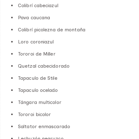
Colibrí cabeciazul
Pava caucana
Colibrí picolezna de montaña
Loro coroniazul
Tororoi de Miller
Quetzal cabecidorado
Tapaculo de Stile
Tapaculo ocelado
Tángara multicolor
Tororoi bicolor
Saltator enmascarado
Lechuzón negruzco