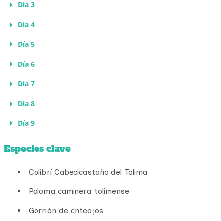
Día 3
Día 4
Día 5
Día 6
Día 7
Día 8
Día 9
Especies clave
Colibrí Cabecicastaño del Tolima
Paloma caminera tolimense
Gorrión de anteojos