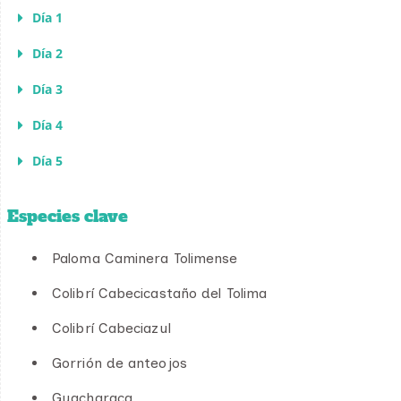
Día 1
Día 2
Día 3
Día 4
Día 5
Especies clave
Paloma Caminera Tolimense
Colibrí Cabecicastaño del Tolima
Colibrí Cabeciazul
Gorrión de anteojos
Guacharaca