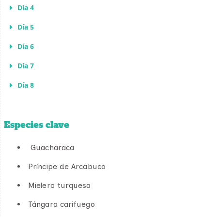
Día 4
Día 5
Día 6
Día 7
Día 8
Especies clave
Guacharaca
Príncipe de Arcabuco
Mielero turquesa
Tángara carifuego