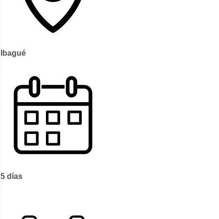
Ibagué
5 días